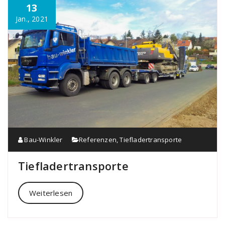
13
Jan., 2021
Bau-Winkler
Referenzen
,
Tiefladertransporte
Tiefladertransporte
Weiterlesen