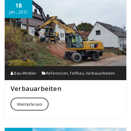
18
Jan., 2021
Bau-Winkler
Referenzen
,
Tiefbau
,
Verbauarbeiten
Verbauarbeiten
Weiterlesen