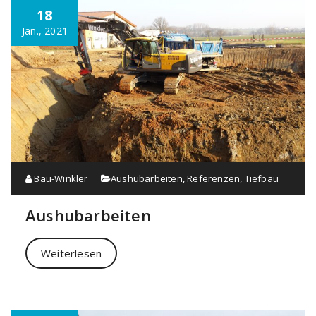
18
Jan., 2021
Bau-Winkler
Aushubarbeiten
,
Referenzen
,
Tiefbau
Aushubarbeiten
Weiterlesen