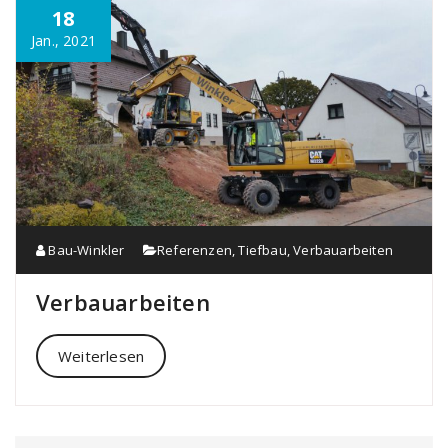
18
Jan., 2021
Bau-Winkler
Referenzen
,
Tiefbau
,
Verbauarbeiten
Verbauarbeiten
Weiterlesen