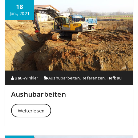
18
Jan., 2021
Bau-Winkler
Aushubarbeiten
,
Referenzen
,
Tiefbau
Aushubarbeiten
Weiterlesen